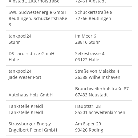
Albstadt, Zitterhofstraße
72461 Albstadt
SWE Südwestenergie GmbH
Schuckertstraße 8
Reutlingen, Schuckertstraße
72766 Reutlingen
8
tankpool24
Im Meer 6
Stuhr
28816 Stuhr
DS card + drive GmbH
Selkestrasse 4
Halle
06122 Halle
tankpool24
Straße von Malakka 4
Jade Weser Port
26388 Wilhelmshaven
Branchweilerhofstraße 87
Autohaus Holz GmbH
67433 Neustadt
Tankstelle Kreidl
Hauptstr. 28
Tankstelle Kreidl
85301 Schweitenkirchen
Strassburger Energy
Am Esper 29
Engelbert Piendl GmbH
93426 Roding