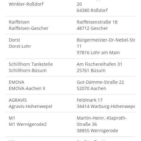
Winkler-Roßdorf
20
64380 Roßdorf
Raiffeisen
Raiffeisenstraße 18
Raiffeisen-Gescher
48712 Gescher
Dorst
Bürgermeister-Dr-Nebel-Str.
Dorst-Lohr
11
97816 Lohr am Main
Schillhorn Tankstelle
Am Fischereihafen 31
Schillhorn-Büsum
25761 Büsum
EMOVA
Gut-Dämme-Straße 22
EMOVA-Aachen II
52070 Aachen
AGRAVIS
Feldmark 17
Agravis-Hohenwepel
34414 Warburg-Hohenwepel
M1
Martin-Heinr.-Klaproth-
M1 Wernigerode2
Straße 36
38855 Wernigerode