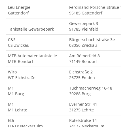
Leu Energie
Ferdinand-Porsche-Straße 18
Gattendorf
95185 Gattendorf
Gewerbepark 3
Tankstelle Gewerbepark
91785 Pleinfeld
C&S
Bürgerschachtstraße 3e
CS-Zwickau
08056 Zwickau
MTB Automatentankstelle
Am Römerfeld 8
MTB-Bondorf
71149 Bondorf
Wiro
Eichstraße 2
WT-Eichstraße
26725 Emden
M1
Tuchmacherweg 16-18
M1 Burg
39288 Burg
M1
Everner Str. 41
M1 Lehrte
31275 Lehrte
EDi
Rötelstraße 14
ED-TP Neckarsulm
74172 Neckarsulm