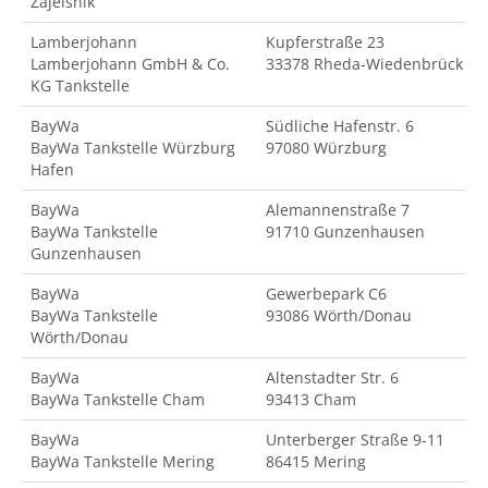
Zajelsnik
Lamberjohann
Kupferstraße 23
Lamberjohann GmbH & Co.
33378 Rheda-Wiedenbrück
KG Tankstelle
BayWa
Südliche Hafenstr. 6
BayWa Tankstelle Würzburg
97080 Würzburg
Hafen
BayWa
Alemannenstraße 7
BayWa Tankstelle
91710 Gunzenhausen
Gunzenhausen
BayWa
Gewerbepark C6
BayWa Tankstelle
93086 Wörth/Donau
Wörth/Donau
BayWa
Altenstadter Str. 6
BayWa Tankstelle Cham
93413 Cham
BayWa
Unterberger Straße 9-11
BayWa Tankstelle Mering
86415 Mering