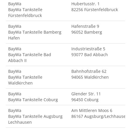
BayWa
Hubertusstr. 1
BayWa Tankstelle
82256 Fürstenfeldbruck
Fürstenfeldbruck
BayWa
Hafenstraße 9
BayWa Tankstelle Bamberg
96052 Bamberg
Hafen
BayWa
Industriestraße 5
BayWa Tankstelle Bad
93077 Bad Abbach
Abbach II
BayWa
Bahnhofstraße 62
BayWa Tankstelle
94065 Waldkirchen
Waldkirchen
BayWa
Glender Str. 11
BayWa Tankstelle Coburg
96450 Coburg
BayWa
Am Mittleren Moos 6
BayWa Tankstelle Augsburg
86167 Augsburg/Lechhausen
Lechhausen