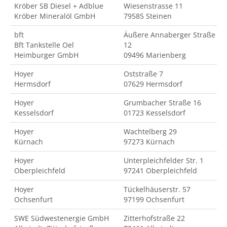
Kröber SB Diesel + Adblue
Wiesenstrasse 11
Kröber Mineralöl GmbH
79585 Steinen
bft
Äußere Annaberger Straße
Bft Tankstelle Oel
12
Heimburger GmbH
09496 Marienberg
Hoyer
Oststraße 7
Hermsdorf
07629 Hermsdorf
Hoyer
Grumbacher Straße 16
Kesselsdorf
01723 Kesselsdorf
Hoyer
Wachtelberg 29
Kürnach
97273 Kürnach
Hoyer
Unterpleichfelder Str. 1
Oberpleichfeld
97241 Oberpleichfeld
Hoyer
Tückelhäuserstr. 57
Ochsenfurt
97199 Ochsenfurt
SWE Südwestenergie GmbH
Zitterhofstraße 22