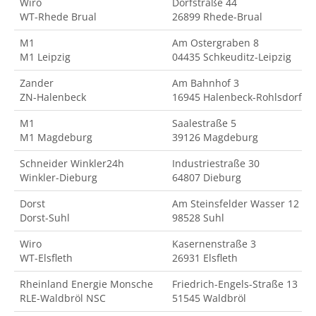
Wiro
Dorfstraße 44
WT-Rhede Brual
26899 Rhede-Brual
M1
Am Ostergraben 8
M1 Leipzig
04435 Schkeuditz-Leipzig
Zander
Am Bahnhof 3
ZN-Halenbeck
16945 Halenbeck-Rohlsdorf
M1
Saalestraße 5
M1 Magdeburg
39126 Magdeburg
Schneider Winkler24h
Industriestraße 30
Winkler-Dieburg
64807 Dieburg
Dorst
Am Steinsfelder Wasser 12
Dorst-Suhl
98528 Suhl
Wiro
Kasernenstraße 3
WT-Elsfleth
26931 Elsfleth
Rheinland Energie Monsche
Friedrich-Engels-Straße 13
RLE-Waldbröl NSC
51545 Waldbröl