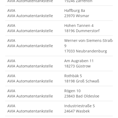
AVIA Automatentankstelle
19246 Zarrentin
AVIA
Haffburg 8a
AVIA Automatentankstelle
23970 Wismar
AVIA
Hohen Tannen 4
AVIA Automatentankstelle
18196 Dummerstorf
AVIA
Werner-von-Siemens-Straße
AVIA Automatentankstelle
9
17033 Neubrandenburg
AVIA
Am Augraben 11
AVIA Automatentankstelle
18273 Güstrow
AVIA
Rothbäk 5
AVIA Automatentankstelle
18198 Groß Schwaß
AVIA
Rögen 10
AVIA Automatentankstelle
23843 Bad Oldesloe
AVIA
Industriestraße 5
AVIA Automatentankstelle
24647 Wasbek