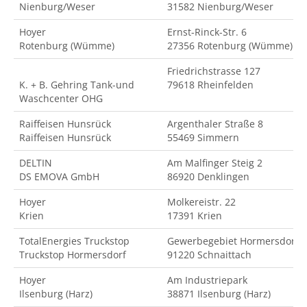
Nienburg/Weser
31582 Nienburg/Weser
Hoyer
Ernst-Rinck-Str. 6
Rotenburg (Wümme)
27356 Rotenburg (Wümme)
Friedrichstrasse 127
K. + B. Gehring Tank-und
79618 Rheinfelden
Waschcenter OHG
Raiffeisen Hunsrück
Argenthaler Straße 8
Raiffeisen Hunsrück
55469 Simmern
DELTIN
Am Malfinger Steig 2
DS EMOVA GmbH
86920 Denklingen
Hoyer
Molkereistr. 22
Krien
17391 Krien
TotalEnergies Truckstop
Gewerbegebiet Hormersdorf
Truckstop Hormersdorf
91220 Schnaittach
Hoyer
Am Industriepark
Ilsenburg (Harz)
38871 Ilsenburg (Harz)