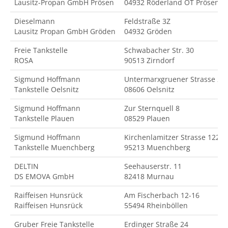
Lausitz-Propan GmbH Prösen
04932 Röderland OT Prösen
Dieselmann
Feldstraße 3Z
Lausitz Propan GmbH Gröden
04932 Gröden
Freie Tankstelle
Schwabacher Str. 30
ROSA
90513 Zirndorf
Sigmund Hoffmann
Untermarxgruener Strasse 2
Tankstelle Oelsnitz
08606 Oelsnitz
Sigmund Hoffmann
Zur Sternquell 8
Tankstelle Plauen
08529 Plauen
Sigmund Hoffmann
Kirchenlamitzer Strasse 122
Tankstelle Muenchberg
95213 Muenchberg
DELTIN
Seehauserstr. 11
DS EMOVA GmbH
82418 Murnau
Raiffeisen Hunsrück
Am Fischerbach 12-16
Raiffeisen Hunsrück
55494 Rheinböllen
Gruber Freie Tankstelle
Erdinger Straße 24