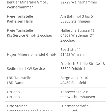
Bergler Mineralöl GmbH,
92729 Weiherhammer
Weiherhammer
Freie Tankstelle
Am Bahnhof 3 bis 5
Raiffeisen Halle
33803 Steinhagen
Freie Tankstelle
Hallesche Strasse 16
Kfz Service GmbH Zwochau
04509 Wiedemar OT
Zwochau
Boschstr. 11
Hoyer Mineralölhandel GmbH
21423 Winsen
Friedrich-Schüle-Straße 18
Sedlmeier LKW Service
85622 Feldkirchen
LBD Tankstelle
Bergmannstr. 10
LBD-Damme
49439 Steinfeld
Ortlepp
Thöreyer Str. 2 B
Ortlepp
99334 Ichtershausen
Otto Steiner
Fuhrmannstraße 8
Otto Steiner Nachf. GmbH u
95030 Hof