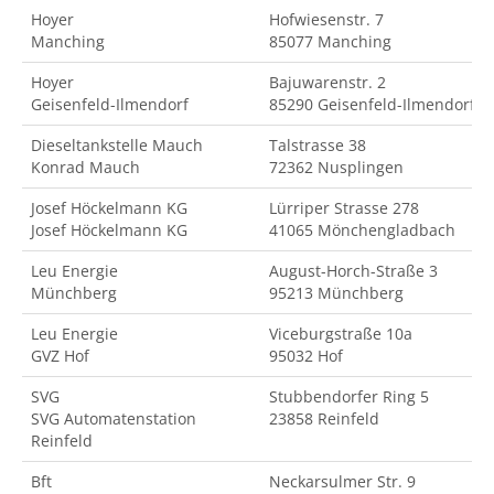
Hoyer
Hofwiesenstr. 7
Manching
85077 Manching
Hoyer
Bajuwarenstr. 2
Geisenfeld-Ilmendorf
85290 Geisenfeld-Ilmendorf
Dieseltankstelle Mauch
Talstrasse 38
Konrad Mauch
72362 Nusplingen
Josef Höckelmann KG
Lürriper Strasse 278
Josef Höckelmann KG
41065 Mönchengladbach
Leu Energie
August-Horch-Straße 3
Münchberg
95213 Münchberg
Leu Energie
Viceburgstraße 10a
GVZ Hof
95032 Hof
SVG
Stubbendorfer Ring 5
SVG Automatenstation
23858 Reinfeld
Reinfeld
Bft
Neckarsulmer Str. 9