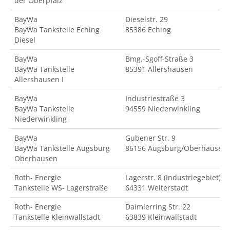
der Oberpfalz
BayWa
Dieselstr. 29
BayWa Tankstelle Eching
85386 Eching
Diesel
BayWa
Bmg.-Sgoff-Straße 3
BayWa Tankstelle
85391 Allershausen
Allershausen I
BayWa
Industriestraße 3
BayWa Tankstelle
94559 Niederwinkling
Niederwinkling
BayWa
Gubener Str. 9
BayWa Tankstelle Augsburg
86156 Augsburg/Oberhausen
Oberhausen
Roth- Energie
Lagerstr. 8 (Industriegebiet)
Tankstelle WS- Lagerstraße
64331 Weiterstadt
Roth- Energie
Daimlerring Str. 22
Tankstelle Kleinwallstadt
63839 Kleinwallstadt