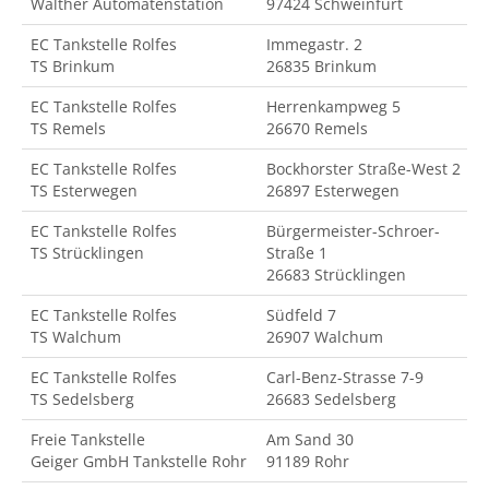
Walther Automatenstation
97424 Schweinfurt
EC Tankstelle Rolfes
Immegastr. 2
TS Brinkum
26835 Brinkum
EC Tankstelle Rolfes
Herrenkampweg 5
TS Remels
26670 Remels
EC Tankstelle Rolfes
Bockhorster Straße-West 2
TS Esterwegen
26897 Esterwegen
EC Tankstelle Rolfes
Bürgermeister-Schroer-
TS Strücklingen
Straße 1
26683 Strücklingen
EC Tankstelle Rolfes
Südfeld 7
TS Walchum
26907 Walchum
EC Tankstelle Rolfes
Carl-Benz-Strasse 7-9
TS Sedelsberg
26683 Sedelsberg
Freie Tankstelle
Am Sand 30
Geiger GmbH Tankstelle Rohr
91189 Rohr