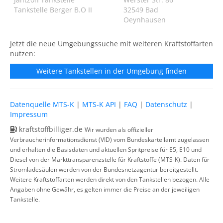
Tankstelle Berger B.O II
32549 Bad
Oeynhausen
Jetzt die neue Umgebungssuche mit weiteren Kraftstoffarten
nutzen:
Weitere Tankstellen in der Umgebung finden
Datenquelle MTS-K
|
MTS-K API
|
FAQ
|
Datenschutz
|
Impressum
kraftstoffbilliger.de
Wir wurden als offizieller
Verbraucherinformationsdienst (VID) vom Bundeskartellamt zugelassen
und erhalten die Basisdaten und aktuellen Spritpreise für E5, E10 und
Diesel von der Markttransparenzstelle für Kraftstoffe (MTS-K). Daten für
Stromladesäulen werden von der Bundesnetzagentur bereitgestellt.
Weitere Kraftstoffarten werden direkt von den Tankstellen bezogen. Alle
Angaben ohne Gewähr, es gelten immer die Preise an der jeweiligen
Tankstelle.