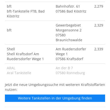
bft
Bahnhofstr. 61
2,279
bft-Tankstelle FTB, Bad
07586 Bad Köstritz
Köstritz
Gewerbegebiet
2,329
bft
Morgensonne 2
07580
Braunichswalde
Shell
Am Ruedersdorfer
2,339
Shell Kraftsdorf Am
Wege 1
Ruedersdorfer Wege 1
07586 Kraftsdorf
ARAL
An der B 7
Aral Tankstelle
07580 Ronneburg
Jetzt die neue Umgebungssuche mit weiteren Kraftstoffarten
nutzen:
Weitere Tankstellen in der Umgebung finden