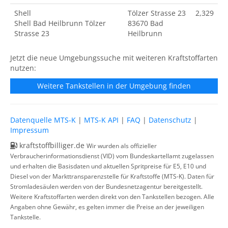
Shell
Tölzer Strasse 23
2,329
Shell Bad Heilbrunn Tölzer
83670 Bad
Strasse 23
Heilbrunn
Jetzt die neue Umgebungssuche mit weiteren Kraftstoffarten
nutzen:
Weitere Tankstellen in der Umgebung finden
Datenquelle MTS-K
|
MTS-K API
|
FAQ
|
Datenschutz
|
Impressum
kraftstoffbilliger.de
Wir wurden als offizieller
Verbraucherinformationsdienst (VID) vom Bundeskartellamt zugelassen
und erhalten die Basisdaten und aktuellen Spritpreise für E5, E10 und
Diesel von der Markttransparenzstelle für Kraftstoffe (MTS-K). Daten für
Stromladesäulen werden von der Bundesnetzagentur bereitgestellt.
Weitere Kraftstoffarten werden direkt von den Tankstellen bezogen. Alle
Angaben ohne Gewähr, es gelten immer die Preise an der jeweiligen
Tankstelle.