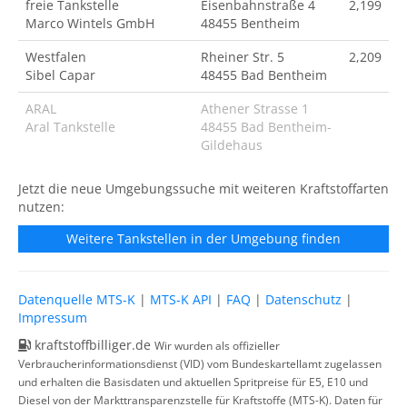
freie Tankstelle
Eisenbahnstraße 4
2,199
Marco Wintels GmbH
48455 Bentheim
Westfalen
Rheiner Str. 5
2,209
Sibel Capar
48455 Bad Bentheim
ARAL
Athener Strasse 1
Aral Tankstelle
48455 Bad Bentheim-
Gildehaus
Jetzt die neue Umgebungssuche mit weiteren Kraftstoffarten
nutzen:
Weitere Tankstellen in der Umgebung finden
Datenquelle MTS-K
|
MTS-K API
|
FAQ
|
Datenschutz
|
Impressum
kraftstoffbilliger.de
Wir wurden als offizieller
Verbraucherinformationsdienst (VID) vom Bundeskartellamt zugelassen
und erhalten die Basisdaten und aktuellen Spritpreise für E5, E10 und
Diesel von der Markttransparenzstelle für Kraftstoffe (MTS-K). Daten für