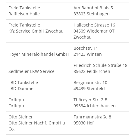
Freie Tankstelle
Am Bahnhof 3 bis 5
Raiffeisen Halle
33803 Steinhagen
Freie Tankstelle
Hallesche Strasse 16
Kfz Service GmbH Zwochau
04509 Wiedemar OT
Zwochau
Boschstr. 11
Hoyer Mineralölhandel GmbH
21423 Winsen
Friedrich-Schüle-Straße 18
Sedlmeier LKW Service
85622 Feldkirchen
LBD Tankstelle
Bergmannstr. 10
LBD-Damme
49439 Steinfeld
Ortlepp
Thöreyer Str. 2 B
Ortlepp
99334 Ichtershausen
Otto Steiner
Fuhrmannstraße 8
Otto Steiner Nachf. GmbH u
95030 Hof
Co.