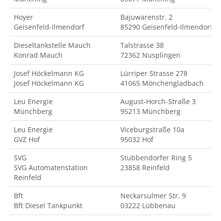
Hoyer
Bajuwarenstr. 2
Geisenfeld-Ilmendorf
85290 Geisenfeld-Ilmendorf
Dieseltankstelle Mauch
Talstrasse 38
Konrad Mauch
72362 Nusplingen
Josef Höckelmann KG
Lürriper Strasse 278
Josef Höckelmann KG
41065 Mönchengladbach
Leu Energie
August-Horch-Straße 3
Münchberg
95213 Münchberg
Leu Energie
Viceburgstraße 10a
GVZ Hof
95032 Hof
SVG
Stubbendorfer Ring 5
SVG Automatenstation
23858 Reinfeld
Reinfeld
Bft
Neckarsulmer Str. 9
Bft Diesel Tankpunkt
03222 Lübbenau