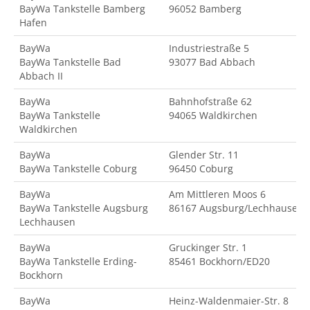
BayWa Tankstelle Bamberg
96052 Bamberg
Hafen
BayWa
Industriestraße 5
BayWa Tankstelle Bad
93077 Bad Abbach
Abbach II
BayWa
Bahnhofstraße 62
BayWa Tankstelle
94065 Waldkirchen
Waldkirchen
BayWa
Glender Str. 11
BayWa Tankstelle Coburg
96450 Coburg
BayWa
Am Mittleren Moos 6
BayWa Tankstelle Augsburg
86167 Augsburg/Lechhausen
Lechhausen
BayWa
Gruckinger Str. 1
BayWa Tankstelle Erding-
85461 Bockhorn/ED20
Bockhorn
BayWa
Heinz-Waldenmaier-Str. 8