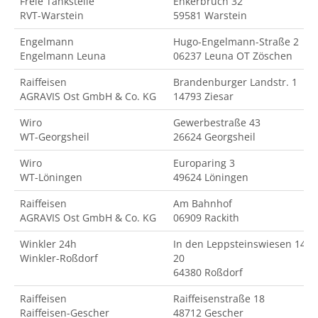
Freie Tankstelle
Enkerbruch 32
RVT-Warstein
59581 Warstein
Engelmann
Hugo-Engelmann-Straße 2
Engelmann Leuna
06237 Leuna OT Zöschen
Raiffeisen
Brandenburger Landstr. 1
AGRAVIS Ost GmbH & Co. KG
14793 Ziesar
Wiro
Gewerbestraße 43
WT-Georgsheil
26624 Georgsheil
Wiro
Europaring 3
WT-Löningen
49624 Löningen
Raiffeisen
Am Bahnhof
AGRAVIS Ost GmbH & Co. KG
06909 Rackith
Winkler 24h
In den Leppsteinswiesen 14-
Winkler-Roßdorf
20
64380 Roßdorf
Raiffeisen
Raiffeisenstraße 18
Raiffeisen-Gescher
48712 Gescher