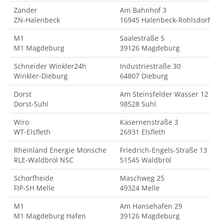
Zander
Am Bahnhof 3
ZN-Halenbeck
16945 Halenbeck-Rohlsdorf
M1
Saalestraße 5
M1 Magdeburg
39126 Magdeburg
Schneider Winkler24h
Industriestraße 30
Winkler-Dieburg
64807 Dieburg
Dorst
Am Steinsfelder Wasser 12
Dorst-Suhl
98528 Suhl
Wiro
Kasernenstraße 3
WT-Elsfleth
26931 Elsfleth
Rheinland Energie Monsche
Friedrich-Engels-Straße 13
RLE-Waldbröl NSC
51545 Waldbröl
Schorfheide
Maschweg 25
FIP-SH Melle
49324 Melle
M1
Am Hansehafen 29
M1 Magdeburg Hafen
39126 Magdeburg