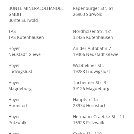
BUNTE MINERALÖLHANDEL
Papenburger Str. 61
GMBH
26903 Surwold
Bunte Surwold
TAS
Nordholzer Str. 181
TAS Kutenhausen
32425 Kutenhausen
Hoyer
An der Autobahn 7
Neustadt-Glewe
19306 Neustadt-Glewe
Hoyer
Wöbbeliner Str.
Ludwigslust
19288 Ludwigslust
Hoyer
Tucheimer Str. 3
Magdeburg
39126 Magdeburg
Hoyer
Hauptstr. 1a
Hornstorf
23974 Hornstorf
Hoyer
Hermann-Graebke-Str. 11
Pritzwalk
16928 Pritzwalk
Hoyer
Große Str. 110