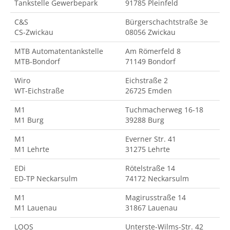
Tankstelle Gewerbepark
91785 Pleinfeld
C&S
Bürgerschachtstraße 3e
CS-Zwickau
08056 Zwickau
MTB Automatentankstelle
Am Römerfeld 8
MTB-Bondorf
71149 Bondorf
Wiro
Eichstraße 2
WT-Eichstraße
26725 Emden
M1
Tuchmacherweg 16-18
M1 Burg
39288 Burg
M1
Everner Str. 41
M1 Lehrte
31275 Lehrte
EDi
Rötelstraße 14
ED-TP Neckarsulm
74172 Neckarsulm
M1
Magirusstraße 14
M1 Lauenau
31867 Lauenau
LOOS
Unterste-Wilms-Str. 42