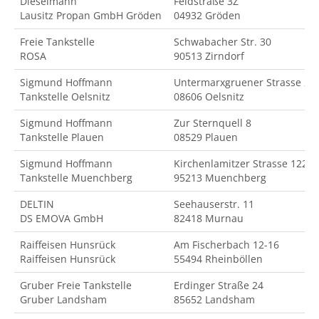
Dieselmann
Feldstraße 3Z
Lausitz Propan GmbH Gröden
04932 Gröden
Freie Tankstelle
Schwabacher Str. 30
ROSA
90513 Zirndorf
Sigmund Hoffmann
Untermarxgruener Strasse 2
Tankstelle Oelsnitz
08606 Oelsnitz
Sigmund Hoffmann
Zur Sternquell 8
Tankstelle Plauen
08529 Plauen
Sigmund Hoffmann
Kirchenlamitzer Strasse 122
Tankstelle Muenchberg
95213 Muenchberg
DELTIN
Seehauserstr. 11
DS EMOVA GmbH
82418 Murnau
Raiffeisen Hunsrück
Am Fischerbach 12-16
Raiffeisen Hunsrück
55494 Rheinböllen
Gruber Freie Tankstelle
Erdinger Straße 24
Gruber Landsham
85652 Landsham