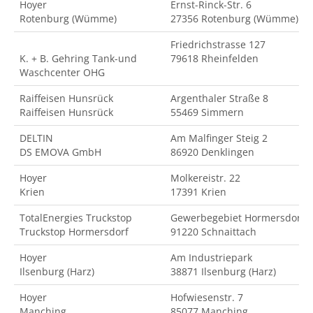
Hoyer
Ernst-Rinck-Str. 6
Rotenburg (Wümme)
27356 Rotenburg (Wümme)
Friedrichstrasse 127
K. + B. Gehring Tank-und
79618 Rheinfelden
Waschcenter OHG
Raiffeisen Hunsrück
Argenthaler Straße 8
Raiffeisen Hunsrück
55469 Simmern
DELTIN
Am Malfinger Steig 2
DS EMOVA GmbH
86920 Denklingen
Hoyer
Molkereistr. 22
Krien
17391 Krien
TotalEnergies Truckstop
Gewerbegebiet Hormersdorf
Truckstop Hormersdorf
91220 Schnaittach
Hoyer
Am Industriepark
Ilsenburg (Harz)
38871 Ilsenburg (Harz)
Hoyer
Hofwiesenstr. 7
Manching
85077 Manching