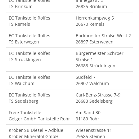
EC Tankstelle Rolfes
Immegastr. 2
TS Brinkum
26835 Brinkum
EC Tankstelle Rolfes
Herrenkampweg 5
TS Remels
26670 Remels
EC Tankstelle Rolfes
Bockhorster Straße-West 2
TS Esterwegen
26897 Esterwegen
EC Tankstelle Rolfes
Bürgermeister-Schroer-
TS Strücklingen
Straße 1
26683 Strücklingen
EC Tankstelle Rolfes
Südfeld 7
TS Walchum
26907 Walchum
EC Tankstelle Rolfes
Carl-Benz-Strasse 7-9
TS Sedelsberg
26683 Sedelsberg
Freie Tankstelle
Am Sand 30
Geiger GmbH Tankstelle Rohr
91189 Rohr
Kröber SB Diesel + Adblue
Wiesenstrasse 11
Kröber Mineralöl GmbH
79585 Steinen