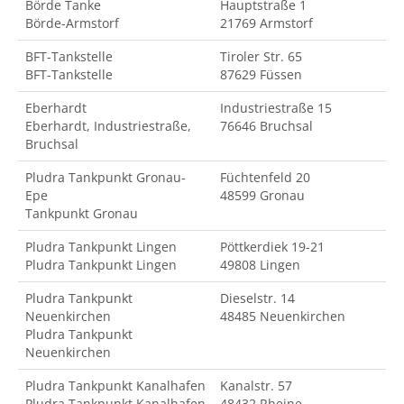
Börde Tanke
Hauptstraße 1
Börde-Armstorf
21769 Armstorf
BFT-Tankstelle
Tiroler Str. 65
BFT-Tankstelle
87629 Füssen
Eberhardt
Industriestraße 15
Eberhardt, Industriestraße,
76646 Bruchsal
Bruchsal
Pludra Tankpunkt Gronau-
Füchtenfeld 20
Epe
48599 Gronau
Tankpunkt Gronau
Pludra Tankpunkt Lingen
Pöttkerdiek 19-21
Pludra Tankpunkt Lingen
49808 Lingen
Pludra Tankpunkt
Dieselstr. 14
Neuenkirchen
48485 Neuenkirchen
Pludra Tankpunkt
Neuenkirchen
Pludra Tankpunkt Kanalhafen
Kanalstr. 57
Pludra Tankpunkt Kanalhafen
48432 Rheine