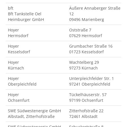
bft
Äußere Annaberger Straße
Bft Tankstelle Oel
12
Heimburger GmbH
09496 Marienberg
Hoyer
Oststraße 7
Hermsdorf
07629 Hermsdorf
Hoyer
Grumbacher Straße 16
Kesselsdorf
01723 Kesselsdorf
Hoyer
Wachtelberg 29
Kürnach
97273 Kürnach
Hoyer
Unterpleichfelder Str. 1
Oberpleichfeld
97241 Oberpleichfeld
Hoyer
Tückelhäuserstr. 57
Ochsenfurt
97199 Ochsenfurt
SWE Südwestenergie GmbH
Zitterhofstraße 22
Albstadt, Zitterhofstraße
72461 Albstadt
SWE Südwestenergie GmbH
Schuckertstraße 8