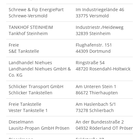
Schrewe & Fip EnergiePart
Im Industriegelände 46
Schrewe-Versmold
33775 Versmold
TANKHOF STEINHEIM
Industriestr./Heideweg
Tankhof Steinheim
32839 Steinheim
Freie
Flughafenstr. 151
S&E Tankstelle
44309 Dortmund
Landhandel Niehues
Ringstraße 54
Landhandel Niehues GmbH &
48720 Rosendahl-Holtwick
Co. KG
Schlicker Transport GmbH
Am Unteren Stein 1
Schlicker Tankstellen
86672 Thierhaupten
Freie Tankstelle
Am Haslenbach 5/1
Vester Tankstelle 1
73278 Schlierbach
Dieselmann
An der Bundesstraße 2
Lausitz-Propan GmbH Prösen
04932 Röderland OT Prösen