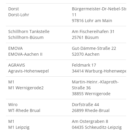
Dorst
Bürgermeister-Dr-Nebel-Str.
Dorst-Lohr
11
97816 Lohr am Main
Schillhorn Tankstelle
Am Fischereihafen 31
Schillhorn-Büsum
25761 Büsum
EMOVA
Gut-Dämme-Straße 22
EMOVA-Aachen II
52070 Aachen
AGRAVIS
Feldmark 17
Agravis-Hohenwepel
34414 Warburg-Hohenwepel
M1
Martin-Heinr.-Klaproth-
M1 Wernigerode2
Straße 36
38855 Wernigerode
Wiro
Dorfstraße 44
WT-Rhede Brual
26899 Rhede-Brual
M1
Am Ostergraben 8
M1 Leipzig
04435 Schkeuditz-Leipzig