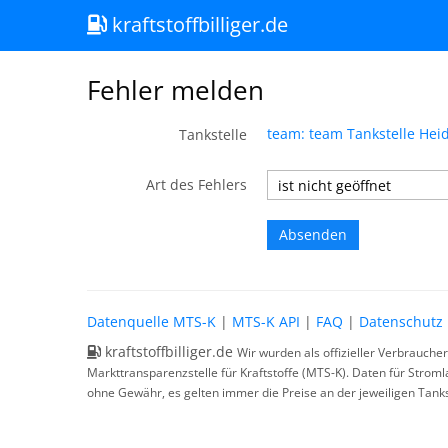
kraftstoffbilliger.de
Fehler melden
team: team Tankstelle Hei
Tankstelle
Art des Fehlers
Datenquelle MTS-K
|
MTS-K API
|
FAQ
|
Datenschutz
kraftstoffbilliger.de
Wir wurden als offizieller Verbrauche
Markttransparenzstelle für Kraftstoffe (MTS-K). Daten für Strom
ohne Gewähr, es gelten immer die Preise an der jeweiligen Tanks