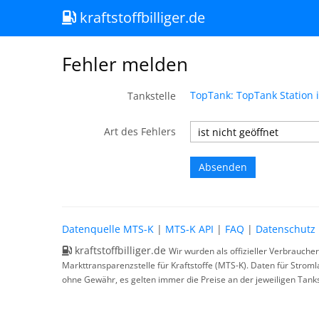
kraftstoffbilliger.de
Fehler melden
TopTank: TopTank Station 
Tankstelle
Art des Fehlers
Datenquelle MTS-K
|
MTS-K API
|
FAQ
|
Datenschutz
kraftstoffbilliger.de
Wir wurden als offizieller Verbrauche
Markttransparenzstelle für Kraftstoffe (MTS-K). Daten für Strom
ohne Gewähr, es gelten immer die Preise an der jeweiligen Tanks