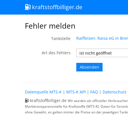
kraftstoffbilliger.de
Fehler melden
Raiffeisen: Raisa eG in Br
Tankstelle
Art des Fehlers
Datenquelle MTS-K
|
MTS-K API
|
FAQ
|
Datenschutz
kraftstoffbilliger.de
Wir wurden als offizieller Verbrauche
Markttransparenzstelle für Kraftstoffe (MTS-K). Daten für Strom
ohne Gewähr, es gelten immer die Preise an der jeweiligen Tanks