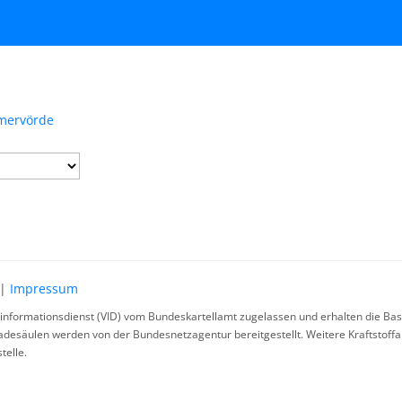
emervörde
|
Impressum
rinformationsdienst (VID) vom Bundeskartellamt zugelassen und erhalten die Basi
ladesäulen werden von der Bundesnetzagentur bereitgestellt. Weitere Kraftstoff
telle.