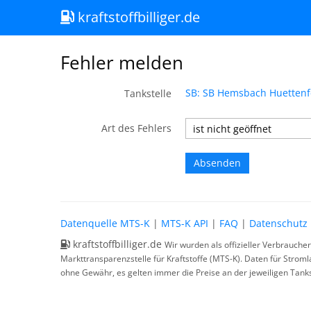
kraftstoffbilliger.de
Fehler melden
SB: SB Hemsbach Huettenf
Tankstelle
Art des Fehlers
Datenquelle MTS-K
|
MTS-K API
|
FAQ
|
Datenschutz
kraftstoffbilliger.de
Wir wurden als offizieller Verbrauche
Markttransparenzstelle für Kraftstoffe (MTS-K). Daten für Strom
ohne Gewähr, es gelten immer die Preise an der jeweiligen Tanks