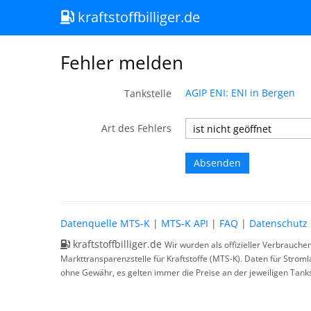
kraftstoffbilliger.de
Fehler melden
AGIP ENI: ENI in Bergen
Tankstelle
Art des Fehlers
Datenquelle MTS-K
|
MTS-K API
|
FAQ
|
Datenschutz
kraftstoffbilliger.de
Wir wurden als offizieller Verbrauche
Markttransparenzstelle für Kraftstoffe (MTS-K). Daten für Strom
ohne Gewähr, es gelten immer die Preise an der jeweiligen Tanks