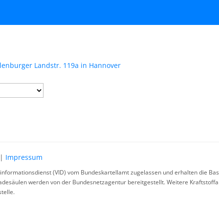
ulenburger Landstr. 119a in Hannover
|
Impressum
rinformationsdienst (VID) vom Bundeskartellamt zugelassen und erhalten die Basi
ladesäulen werden von der Bundesnetzagentur bereitgestellt. Weitere Kraftstoff
telle.