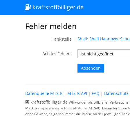
kraftstoffbilliger.de
Fehler melden
Shell: Shell Hannover Sch
Tankstelle
Art des Fehlers
Datenquelle MTS-K
|
MTS-K API
|
FAQ
|
Datenschutz
kraftstoffbilliger.de
Wir wurden als offizieller Verbrauche
Markttransparenzstelle für Kraftstoffe (MTS-K). Daten für Strom
ohne Gewähr, es gelten immer die Preise an der jeweiligen Tanks