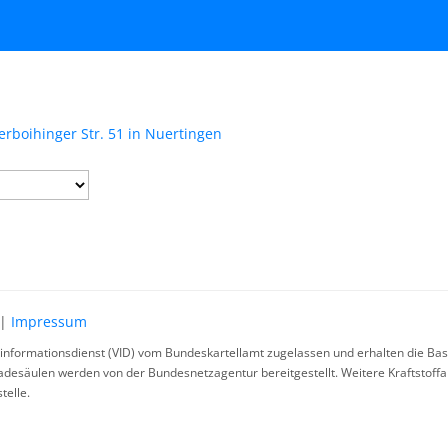
erboihinger Str. 51 in Nuertingen
|
Impressum
rinformationsdienst (VID) vom Bundeskartellamt zugelassen und erhalten die Basi
ladesäulen werden von der Bundesnetzagentur bereitgestellt. Weitere Kraftstoff
telle.