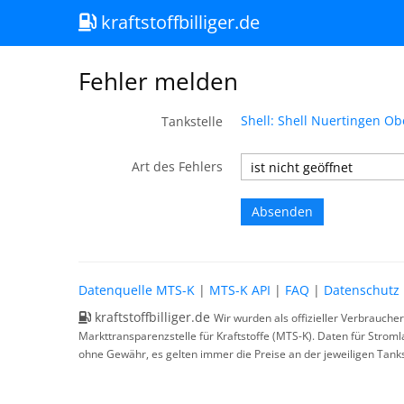
kraftstoffbilliger.de
Fehler melden
Shell: Shell Nuertingen Ob
Tankstelle
Art des Fehlers
Datenquelle MTS-K
|
MTS-K API
|
FAQ
|
Datenschutz
kraftstoffbilliger.de
Wir wurden als offizieller Verbrauche
Markttransparenzstelle für Kraftstoffe (MTS-K). Daten für Strom
ohne Gewähr, es gelten immer die Preise an der jeweiligen Tanks