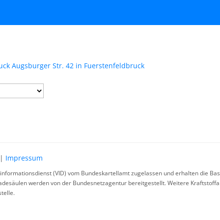
ruck Augsburger Str. 42 in Fuerstenfeldbruck
|
Impressum
rinformationsdienst (VID) vom Bundeskartellamt zugelassen und erhalten die Basi
ladesäulen werden von der Bundesnetzagentur bereitgestellt. Weitere Kraftstoff
telle.