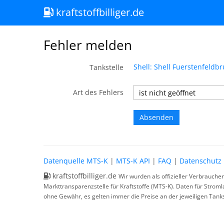
kraftstoffbilliger.de
Fehler melden
Shell: Shell Fuerstenfeldb
Tankstelle
Art des Fehlers
Datenquelle MTS-K
|
MTS-K API
|
FAQ
|
Datenschutz
kraftstoffbilliger.de
Wir wurden als offizieller Verbrauche
Markttransparenzstelle für Kraftstoffe (MTS-K). Daten für Strom
ohne Gewähr, es gelten immer die Preise an der jeweiligen Tanks