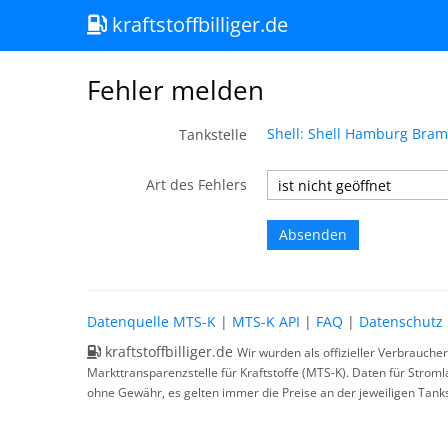
kraftstoffbilliger.de
Fehler melden
Shell: Shell Hamburg Bra
Tankstelle
Art des Fehlers
Datenquelle MTS-K
|
MTS-K API
|
FAQ
|
Datenschutz
kraftstoffbilliger.de
Wir wurden als offizieller Verbrauche
Markttransparenzstelle für Kraftstoffe (MTS-K). Daten für Strom
ohne Gewähr, es gelten immer die Preise an der jeweiligen Tanks