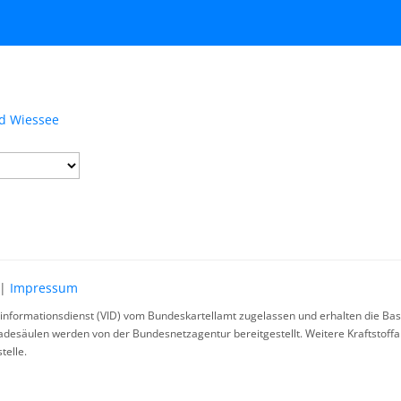
ad Wiessee
|
Impressum
rinformationsdienst (VID) vom Bundeskartellamt zugelassen und erhalten die Basi
ladesäulen werden von der Bundesnetzagentur bereitgestellt. Weitere Kraftstoff
telle.