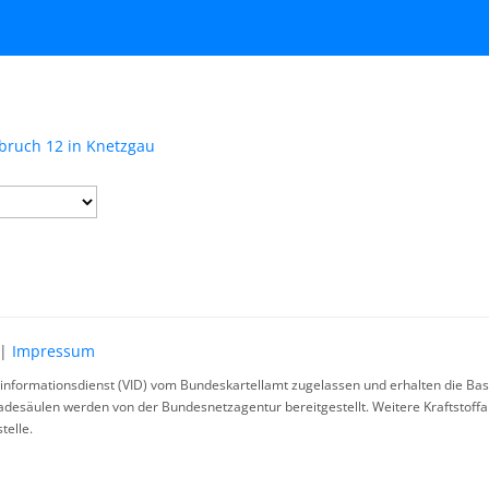
nbruch 12 in Knetzgau
|
Impressum
rinformationsdienst (VID) vom Bundeskartellamt zugelassen und erhalten die Basi
ladesäulen werden von der Bundesnetzagentur bereitgestellt. Weitere Kraftstoff
telle.