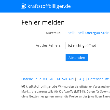
kraftstoffbilliger.de
Fehler melden
Shell: Shell Knetzgau Stei
Tankstelle
Art des Fehlers
Datenquelle MTS-K
|
MTS-K API
|
FAQ
|
Datenschutz
kraftstoffbilliger.de
Wir wurden als offizieller Verbrauche
Markttransparenzstelle für Kraftstoffe (MTS-K). Daten für Strom
ohne Gewähr, es gelten immer die Preise an der jeweiligen Tanks