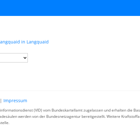
Langquaid in Langquaid
|
Impressum
rinformationsdienst (VID) vom Bundeskartellamt zugelassen und erhalten die Basi
ladesäulen werden von der Bundesnetzagentur bereitgestellt. Weitere Kraftstoff
telle.