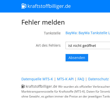
kraftstoffbilliger.de
Fehler melden
BayWa: BayWa Tankstelle 
Tankstelle
Art des Fehlers
Datenquelle MTS-K
|
MTS-K API
|
FAQ
|
Datenschutz
kraftstoffbilliger.de
Wir wurden als offizieller Verbrauche
Markttransparenzstelle für Kraftstoffe (MTS-K). Daten für Strom
ohne Gewähr, es gelten immer die Preise an der jeweiligen Tanks