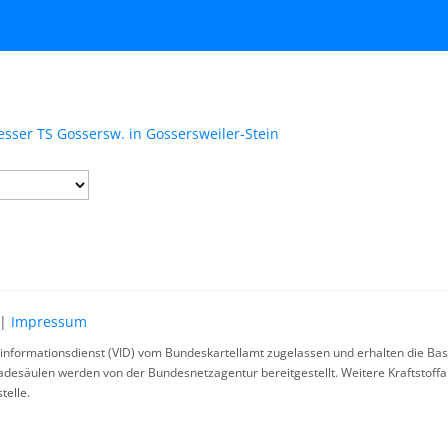
ser TS Gossersw. in Gossersweiler-Stein
|
Impressum
rinformationsdienst (VID) vom Bundeskartellamt zugelassen und erhalten die Basi
ladesäulen werden von der Bundesnetzagentur bereitgestellt. Weitere Kraftstoff
telle.