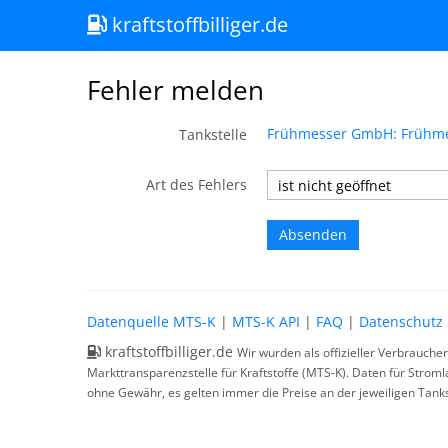
kraftstoffbilliger.de
Fehler melden
Frühmesser GmbH: Frühmes
Tankstelle
Art des Fehlers
Datenquelle MTS-K
|
MTS-K API
|
FAQ
|
Datenschutz
kraftstoffbilliger.de
Wir wurden als offizieller Verbrauche
Markttransparenzstelle für Kraftstoffe (MTS-K). Daten für Strom
ohne Gewähr, es gelten immer die Preise an der jeweiligen Tanks