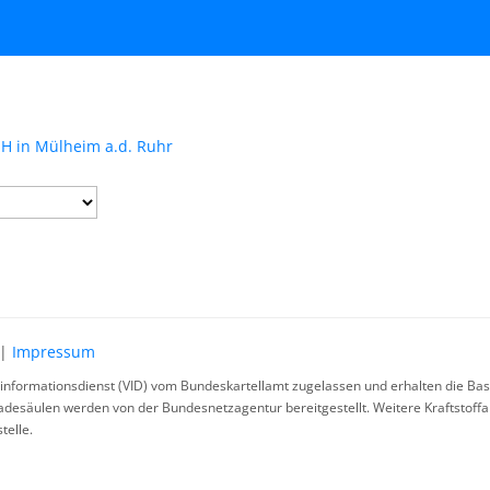
bH in Mülheim a.d. Ruhr
|
Impressum
rinformationsdienst (VID) vom Bundeskartellamt zugelassen und erhalten die Basi
ladesäulen werden von der Bundesnetzagentur bereitgestellt. Weitere Kraftstoff
telle.