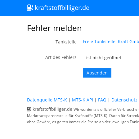
kraftstoffbilliger.de
Fehler melden
Freie Tankstelle: Kraft Gm
Tankstelle
Art des Fehlers
Datenquelle MTS-K
|
MTS-K API
|
FAQ
|
Datenschutz
kraftstoffbilliger.de
Wir wurden als offizieller Verbrauche
Markttransparenzstelle für Kraftstoffe (MTS-K). Daten für Strom
ohne Gewähr, es gelten immer die Preise an der jeweiligen Tanks