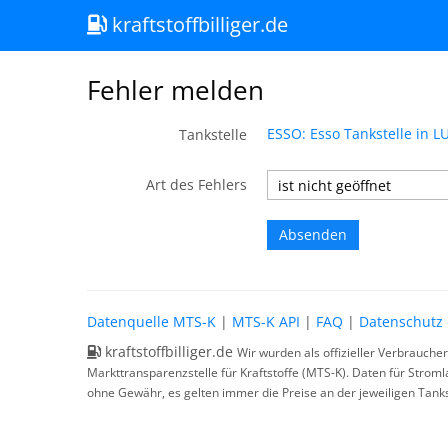
kraftstoffbilliger.de
Fehler melden
ESSO: Esso Tankstelle in
Tankstelle
Art des Fehlers
Datenquelle MTS-K
|
MTS-K API
|
FAQ
|
Datenschutz
kraftstoffbilliger.de
Wir wurden als offizieller Verbrauche
Markttransparenzstelle für Kraftstoffe (MTS-K). Daten für Strom
ohne Gewähr, es gelten immer die Preise an der jeweiligen Tanks