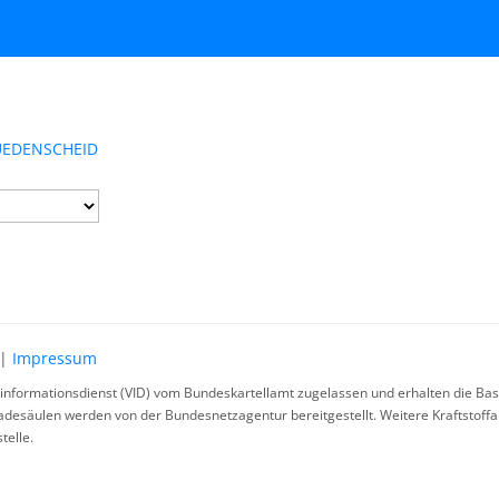
 LUEDENSCHEID
|
Impressum
rinformationsdienst (VID) vom Bundeskartellamt zugelassen und erhalten die Basi
ladesäulen werden von der Bundesnetzagentur bereitgestellt. Weitere Kraftstoff
telle.