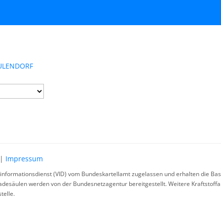
 AULENDORF
|
Impressum
rinformationsdienst (VID) vom Bundeskartellamt zugelassen und erhalten die Basi
ladesäulen werden von der Bundesnetzagentur bereitgestellt. Weitere Kraftstoff
telle.