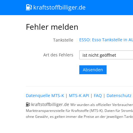
kraftstoffbilliger.de
Fehler melden
ESSO: Esso Tankstelle in
Tankstelle
Art des Fehlers
Datenquelle MTS-K
|
MTS-K API
|
FAQ
|
Datenschutz
kraftstoffbilliger.de
Wir wurden als offizieller Verbrauche
Markttransparenzstelle für Kraftstoffe (MTS-K). Daten für Strom
ohne Gewähr, es gelten immer die Preise an der jeweiligen Tanks