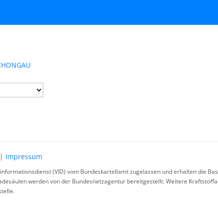
 SCHONGAU
|
Impressum
rinformationsdienst (VID) vom Bundeskartellamt zugelassen und erhalten die Basi
ladesäulen werden von der Bundesnetzagentur bereitgestellt. Weitere Kraftstoff
telle.