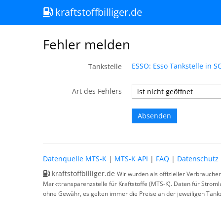
kraftstoffbilliger.de
Fehler melden
ESSO: Esso Tankstelle in
Tankstelle
Art des Fehlers
Datenquelle MTS-K
|
MTS-K API
|
FAQ
|
Datenschutz
kraftstoffbilliger.de
Wir wurden als offizieller Verbrauche
Markttransparenzstelle für Kraftstoffe (MTS-K). Daten für Strom
ohne Gewähr, es gelten immer die Preise an der jeweiligen Tanks