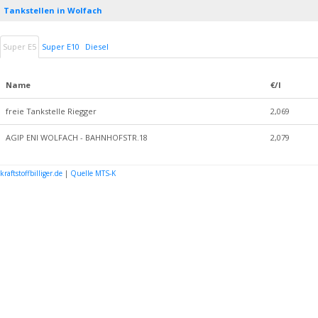
Tankstellen in Wolfach
Super E5
Super E10
Diesel
Name
€/l
freie Tankstelle Riegger
2,069
AGIP ENI WOLFACH - BAHNHOFSTR.18
2,079
kraftstoffbilliger.de
|
Quelle MTS-K