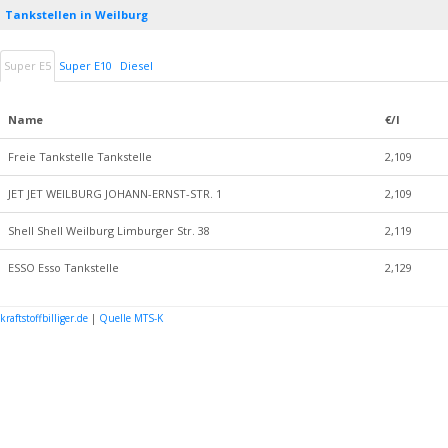
Tankstellen in Weilburg
Super E5
Super E10
Diesel
Name
€/l
Freie Tankstelle Tankstelle
2,109
JET JET WEILBURG JOHANN-ERNST-STR. 1
2,109
Shell Shell Weilburg Limburger Str. 38
2,119
ESSO Esso Tankstelle
2,129
kraftstoffbilliger.de
|
Quelle MTS-K