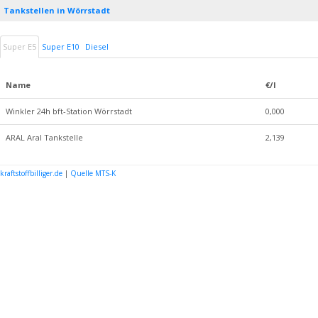
Tankstellen in Wörrstadt
Super E5
Super E10
Diesel
Name
€/l
Winkler 24h bft-Station Wörrstadt
0,000
ARAL Aral Tankstelle
2,139
kraftstoffbilliger.de
|
Quelle MTS-K