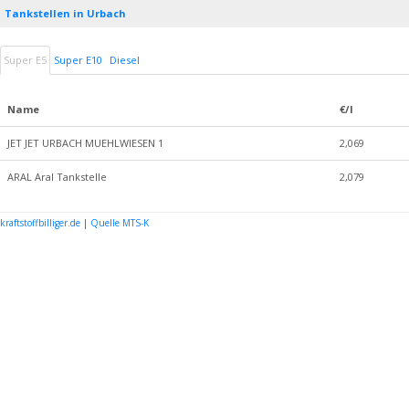
Tankstellen in Urbach
Super E5
Super E10
Diesel
Name
€/l
JET JET URBACH MUEHLWIESEN 1
2,069
ARAL Aral Tankstelle
2,079
kraftstoffbilliger.de
|
Quelle MTS-K