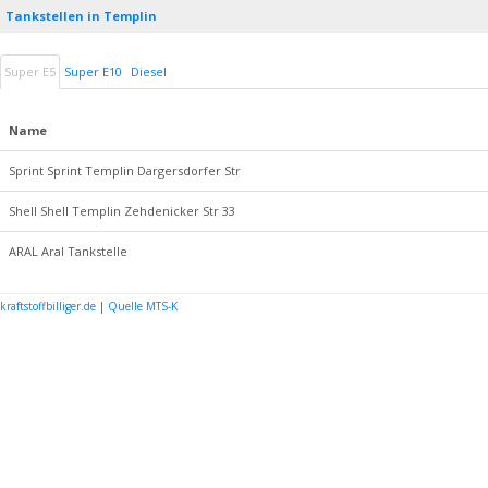
Tankstellen in Templin
Super E5
Super E10
Diesel
Name
Sprint Sprint Templin Dargersdorfer Str
Shell Shell Templin Zehdenicker Str 33
ARAL Aral Tankstelle
kraftstoffbilliger.de
|
Quelle MTS-K