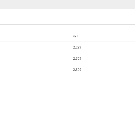
€/l
2,299
2,309
2,309