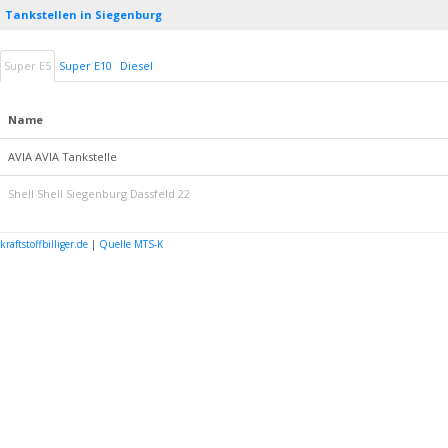
Tankstellen in Siegenburg
Super E5
Super E10
Diesel
Name
AVIA AVIA Tankstelle
Shell Shell Siegenburg Dassfeld 22
kraftstoffbilliger.de
|
Quelle MTS-K