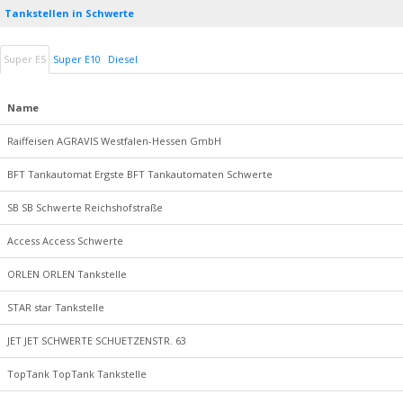
Tankstellen in Schwerte
Super E5
Super E10
Diesel
Name
Raiffeisen AGRAVIS Westfalen-Hessen GmbH
BFT Tankautomat Ergste BFT Tankautomaten Schwerte
SB SB Schwerte Reichshofstraße
Access Access Schwerte
ORLEN ORLEN Tankstelle
STAR star Tankstelle
JET JET SCHWERTE SCHUETZENSTR. 63
TopTank TopTank Tankstelle