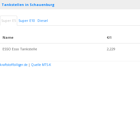
Tankstellen in Schauenburg
Super E5
Super E10
Diesel
Name
€/l
ESSO Esso Tankstelle
2,229
kraftstoffbilliger.de
|
Quelle MTS-K