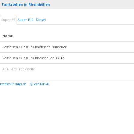
Tankstellen in Rheinböllen
Super E5
Super E10
Diesel
Name
Raiffeisen Hunsrück Raiffeisen Hunsrück
Raiffeisen Hunsrück Rheinböllen TA 12
ARAL Aral Tankstelle
kraftstoffbilliger.de
|
Quelle MTS-K