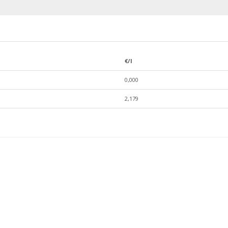
€/l
0,000
2,179