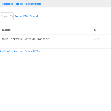
Tankstellen in Rechterfeld
Super E5
Super E10
Diesel
Name
€/l
freie Tankstelle Getreide Transport
2,149
kraftstoffbilliger.de
|
Quelle MTS-K