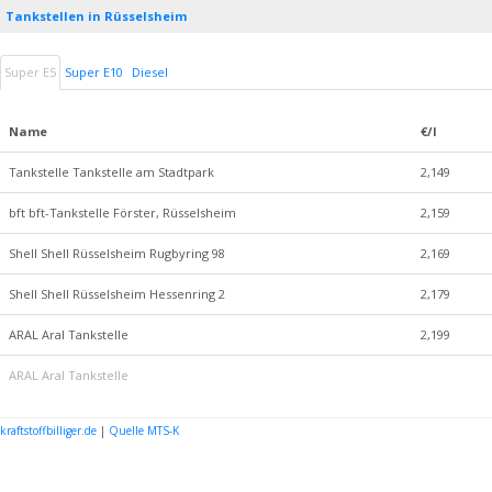
Tankstellen in Rüsselsheim
Super E5
Super E10
Diesel
Name
€/l
Tankstelle Tankstelle am Stadtpark
2,149
bft bft-Tankstelle Förster, Rüsselsheim
2,159
Shell Shell Rüsselsheim Rugbyring 98
2,169
Shell Shell Rüsselsheim Hessenring 2
2,179
ARAL Aral Tankstelle
2,199
ARAL Aral Tankstelle
kraftstoffbilliger.de
|
Quelle MTS-K