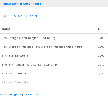
Tankstellen in Quedlinburg
Super E5
Super E10
Diesel
Name
€/l
TotalEnergies TotalEnergies Quedlinburg
2,209
TotalEnergies Truckstop TotalEnergies Truckstop Quedlinburg
2,209
STAR star Tankstelle
2,209
Shell Shell Quedlinburg Auf Den Steinen 16
2,219
ARAL Aral Tankstelle
2,229
ARAL Aral Tankstelle
kraftstoffbilliger.de
|
Quelle MTS-K