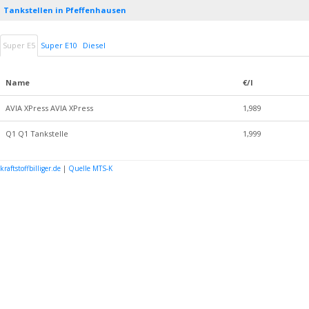
Tankstellen in Pfeffenhausen
Super E5
Super E10
Diesel
Name
€/l
AVIA XPress AVIA XPress
1,989
Q1 Q1 Tankstelle
1,999
kraftstoffbilliger.de
|
Quelle MTS-K