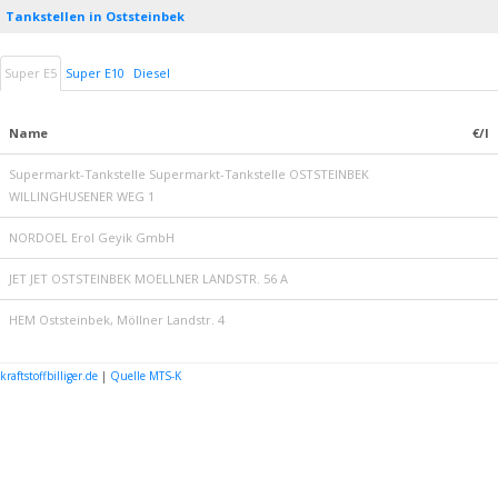
Tankstellen in Oststeinbek
Super E5
Super E10
Diesel
Name
€/l
Supermarkt-Tankstelle Supermarkt-Tankstelle OSTSTEINBEK
WILLINGHUSENER WEG 1
NORDOEL Erol Geyik GmbH
JET JET OSTSTEINBEK MOELLNER LANDSTR. 56 A
HEM Oststeinbek, Möllner Landstr. 4
kraftstoffbilliger.de
|
Quelle MTS-K