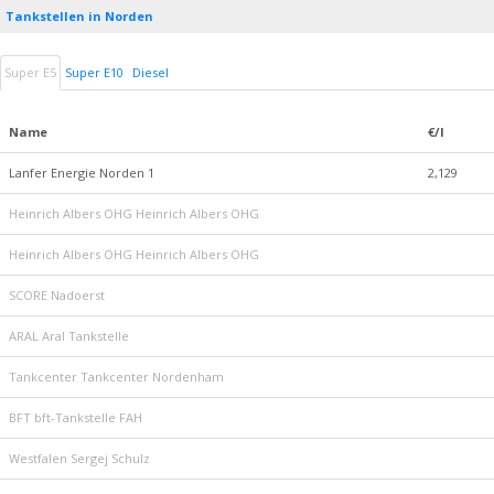
Tankstellen in Norden
Super E5
Super E10
Diesel
Name
€/l
Lanfer Energie Norden 1
2,129
Heinrich Albers OHG Heinrich Albers OHG
Heinrich Albers OHG Heinrich Albers OHG
SCORE Nadoerst
ARAL Aral Tankstelle
Tankcenter Tankcenter Nordenham
BFT bft-Tankstelle FAH
Westfalen Sergej Schulz