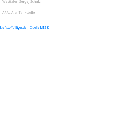
Westfalen Sergej Schulz
ARAL Aral Tankstelle
kraftstoffbilliger.de
|
Quelle MTS-K