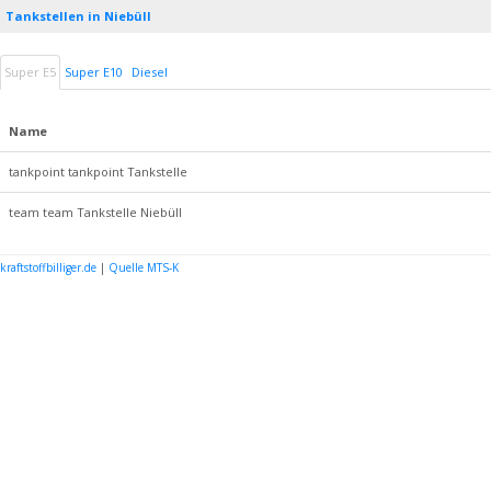
Tankstellen in Niebüll
Super E5
Super E10
Diesel
Name
tankpoint tankpoint Tankstelle
team team Tankstelle Niebüll
kraftstoffbilliger.de
|
Quelle MTS-K