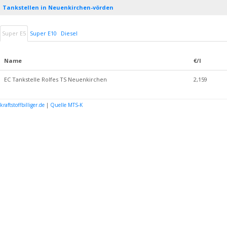
Tankstellen in Neuenkirchen-vörden
Super E5
Super E10
Diesel
Name
€/l
EC Tankstelle Rolfes TS Neuenkirchen
2,159
kraftstoffbilliger.de
|
Quelle MTS-K