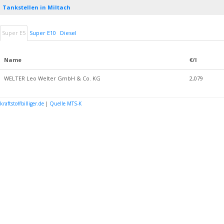
Tankstellen in Miltach
Super E5
Super E10
Diesel
Name
€/l
WELTER Leo Welter GmbH & Co. KG
2,079
kraftstoffbilliger.de
|
Quelle MTS-K