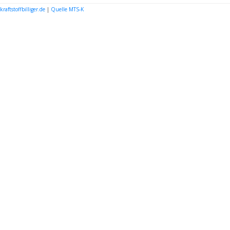
kraftstoffbilliger.de
|
Quelle MTS-K