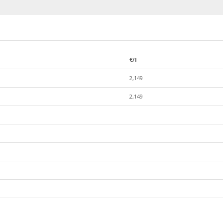
€/l
2,149
2,149