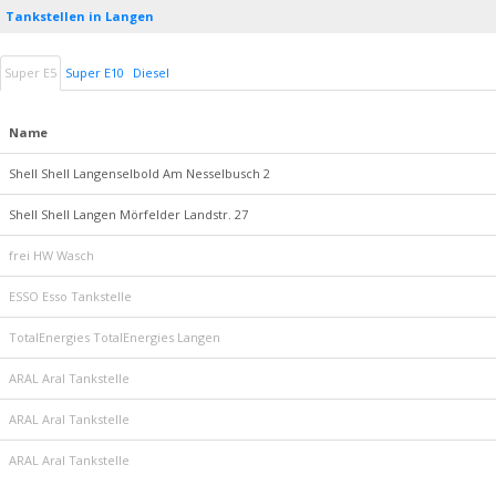
Tankstellen in Langen
Super E5
Super E10
Diesel
Name
Shell Shell Langenselbold Am Nesselbusch 2
Shell Shell Langen Mörfelder Landstr. 27
frei HW Wasch
ESSO Esso Tankstelle
TotalEnergies TotalEnergies Langen
ARAL Aral Tankstelle
ARAL Aral Tankstelle
ARAL Aral Tankstelle