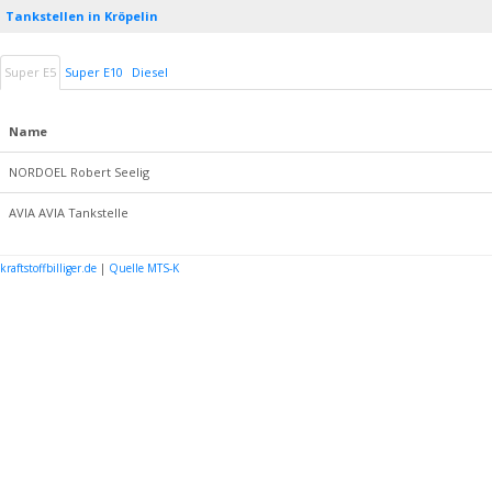
Tankstellen in Kröpelin
Super E5
Super E10
Diesel
Name
NORDOEL Robert Seelig
AVIA AVIA Tankstelle
kraftstoffbilliger.de
|
Quelle MTS-K