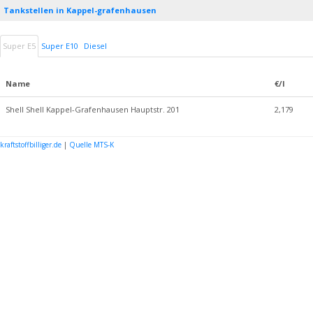
Tankstellen in Kappel-grafenhausen
Super E5
Super E10
Diesel
Name
€/l
Shell Shell Kappel-Grafenhausen Hauptstr. 201
2,179
kraftstoffbilliger.de
|
Quelle MTS-K