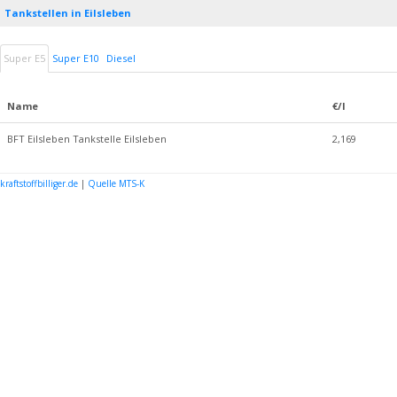
Tankstellen in Eilsleben
Super E5
Super E10
Diesel
Name
€/l
BFT Eilsleben Tankstelle Eilsleben
2,169
kraftstoffbilliger.de
|
Quelle MTS-K