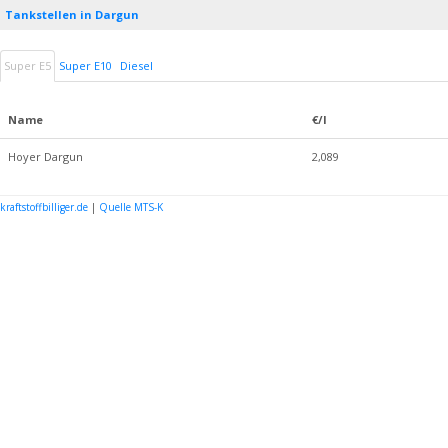
Tankstellen in Dargun
Super E5
Super E10
Diesel
Name
€/l
Hoyer Dargun
2,089
kraftstoffbilliger.de
|
Quelle MTS-K