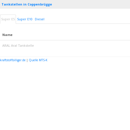
Tankstellen in Coppenbrügge
Super E5
Super E10
Diesel
Name
ARAL Aral Tankstelle
kraftstoffbilliger.de
|
Quelle MTS-K