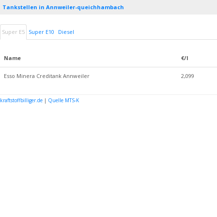
Tankstellen in Annweiler-queichhambach
Super E5
Super E10
Diesel
Name
€/l
Esso Minera Creditank Annweiler
2,099
kraftstoffbilliger.de
|
Quelle MTS-K