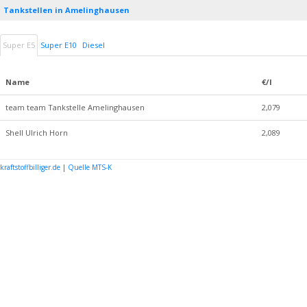
Tankstellen in Amelinghausen
Super E5
Super E10
Diesel
Name
€/l
team team Tankstelle Amelinghausen
2,079
Shell Ulrich Horn
2,089
kraftstoffbilliger.de
|
Quelle MTS-K