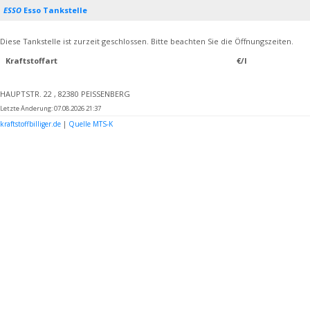
ESSO
Esso Tankstelle
Diese Tankstelle ist zurzeit geschlossen. Bitte beachten Sie die Öffnungszeiten.
Kraftstoffart
€/l
HAUPTSTR. 22 , 82380 PEISSENBERG
Letzte Änderung: 07.08.2026 21:37
kraftstoffbilliger.de
|
Quelle MTS-K